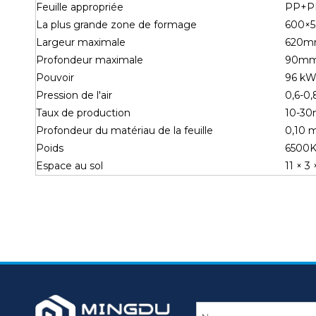
Feuille appropriée
PP+PE
La plus grande zone de formage
600×
Largeur maximale
620
Profondeur maximale
90m
Pouvoir
96 k
Pression de l'air
0,6-0
Taux de production
10-30
Profondeur du matériau de la feuille
0,10 
Poids
6500
Espace au sol
11 × 3