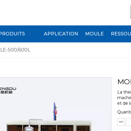
PRODUITS
APPLICATION
MOULE
RESSOU
E-500/600L
MO
La th
machin
et de 
Quanti