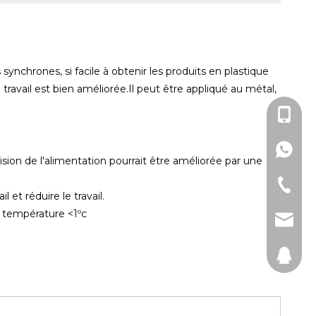
chrones, si facile à obtenir les produits en plastique
ravail est bien améliorée.Il peut être appliqué au métal,
+86-135
+86-135
ision de l'alimentation pourrait être améliorée par une
+86-57
l et réduire le travail.
e température <1ºc
pearl_
cnpear
524228