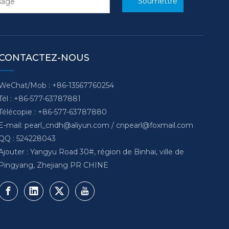
Soumettre
CONTACTEZ-NOUS
WeChat/Mob : +86-13567760254
Tél : +86-577-63787881
Télécopie : +86-577-63787880
E-mail:
pearl_cndh@aliyun.com
/
cnpearl@foxmail.com
QQ : 524228043
Ajouter : Yangyu Road 30#, région de Binhai, ville de
Pingyang, Zhejiang PR CHINE