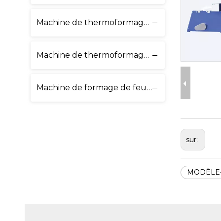
Machine de thermoformage de calibre fin
Machine de thermoformage multistation
Machine de formage de feuilles jumelles
sur:
MODÈLE-