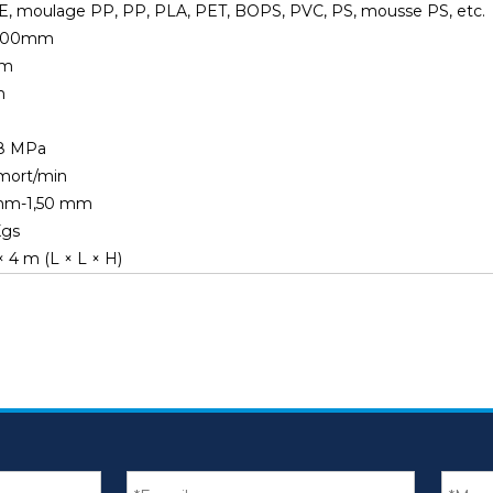
, moulage PP, PP, PLA, PET, BOPS, PVC, PS, mousse PS, etc.
500mm
mm
m
W
,8 MPa
mort/min
mm-1,50 mm
Kgs
 × 4 m (L × L × H)