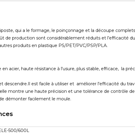
te, qui a le formage, le poinçonnage et la découpe complets syn
t de production sont considérablement réduits et l’efficacité du t
'autres produits en plastique PS/PET/PVC/PSP/PLA.
n acier, haute résistance à l'usure, plus stable, efficace, la préc
scendre.Il est facile à utiliser et améliorer l'efficacité du travai
lle montre une haute précision et une tolérance de contrôle d
 de démonter facilement le moule.
nces
LE-500/600L